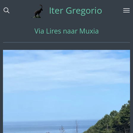
Ga
Iter Gregorio
direct
naar
de
Via Lires naar Muxia
hoofdinhoud