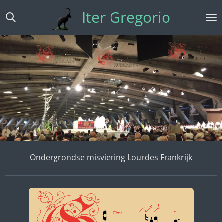
Ga
Iter Gregorio
direct
naar
de
hoofdinhoud
Ondergrondse misviering Lourdes Frankrijk