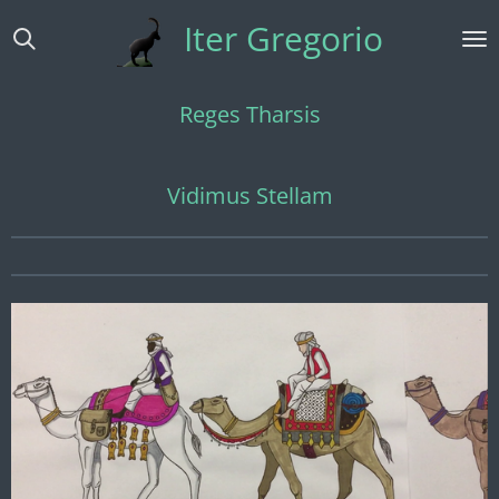
Ga
Iter Gregorio
direct
naar
de
Reges Tharsis
hoofdinhoud
Vidimus Stellam