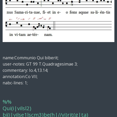
name:Communio Qui biberit;
user-notes: GT 99 T.Quadragesimae 3;
commentary: Io.4,13.14;
annotation:Co VII;
nabc-lines: 1;
%%
Qui(i|vilsl2)
bí(i|vilse1lscm3)be(h|//vi)rit(g|ta)