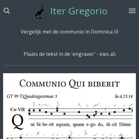
Ga
Iter Gregorio
direct
naar
de
Vergelijk met de communio in Dominica III
hoofdinhoud
Plaats de tekst in de 'engraver' - kies a5