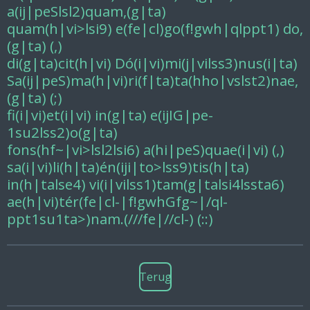
a(ij|peSlsl2)quam,(g|ta)
quam(h|vi>lsi9) e(fe|cl)go(f!gwh|qlppt1) do,
(g|ta) (,)
di(g|ta)cit(h|vi) Dó(i|vi)mi(j|vilss3)nus(i|ta)
Sa(ij|peS)ma(h|vi)ri(f|ta)ta(hho|vslst2)nae,
(g|ta) (;)
fi(i|vi)et(i|vi) in(g|ta) e(ijIG|pe-
1su2lss2)o(g|ta)
fons(hf~|vi>lsl2lsi6) a(hi|peS)quae(i|vi) (,)
sa(i|vi)li(h|ta)én(iji|to>lss9)tis(h|ta)
in(h|talse4) vi(i|vilss1)tam(g|talsi4lssta6)
ae(h|vi)tér(fe|cl-|f!gwhGfg~|/ql-
ppt1su1ta>)nam.(///fe|//cl-) (::)
Terug